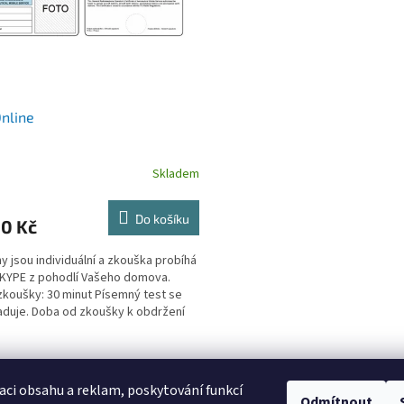
nline
Skladem
Do košíku
00 Kč
y jsou individuální a zkouška probíhá
KYPE z pohodlí Vašeho domova.
zkoušky: 30 minut Písemný test se
duje. Doba od zkoušky k obdržení
 je...
O
v
l
aci obsahu a reklam, poskytování funkcí
Odmítnout