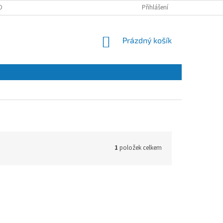
OBNÍCH ÚDAJŮ
Přihlášení
NÁKUPNÍ
Prázdný košík
KOŠÍK
1
položek celkem